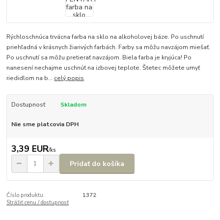
Rýchloschnúca trvácna farba na sklo na alkoholovej báze. Po uschnutí
priehľadná v krásnych žiarivých farbách. Farby sa môžu navzájom miešať.
Po uschnutí sa môžu pretierať navzájom. Biela farba je kryjúca! Po
nanesení nechajme uschnúť na izbovej teplote. Štetec môžete umyť
riedidlom na b...
celý popis
Dostupnosť
Skladom
Nie sme platcovia DPH
3,39 EUR
/
ks
Pridať do košíka
Číslo produktu:
1372
Strážiť cenu / dostupnosť