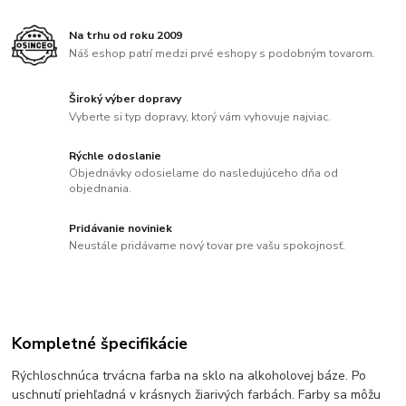
Na trhu od roku 2009
Náš eshop patrí medzi prvé eshopy s podobným tovarom.
Široký výber dopravy
Vyberte si typ dopravy, ktorý vám vyhovuje najviac.
Rýchle odoslanie
Objednávky odosielame do nasledujúceho dňa od
objednania.
Pridávanie noviniek
Neustále pridávame nový tovar pre vašu spokojnosť.
Kompletné špecifikácie
Rýchloschnúca trvácna farba na sklo na alkoholovej báze. Po
uschnutí priehľadná v krásnych žiarivých farbách. Farby sa môžu