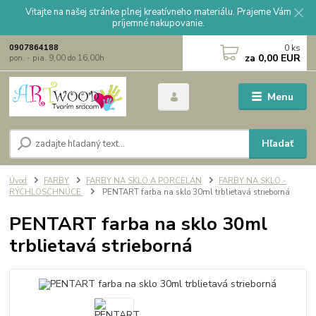
Vitajte na našej stránke plnej kreatívneho materiálu. Prajeme Vám
príjemné nakupovanie.
0
ks
0907864188
za
0,00 EUR
pon. - pia. 9,00 do 16,00h
Menu
Hľadať
Úvod
FARBY
FARBY NA SKLO A PORCELÁN
FARBY NA SKLO -
RÝCHLOSCHNÚCE
PENTART farba na sklo 30ml trblietavá strieborná
PENTART farba na sklo 30ml
trblietavá strieborná