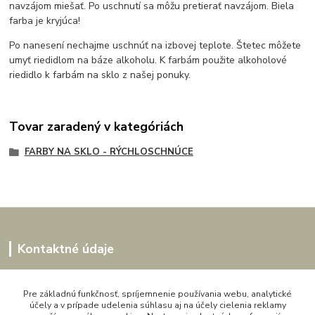
navzájom miešať. Po uschnutí sa môžu pretierať navzájom. Biela
farba je kryjúca!
Po nanesení nechajme uschnúť na izbovej teplote. Štetec môžete
umyť riedidlom na báze alkoholu. K farbám použite alkoholové
riedidlo k farbám na sklo z našej ponuky.
Tovar zaradený v kategóriách
FARBY NA SKLO - RÝCHLOSCHNÚCE
Kontaktné údaje
Kornélia
0907864188
Pre základnú funkčnosť, spríjemnenie používania webu, analytické
účely a v prípade udelenia súhlasu aj na účely cielenia reklamy
pon. - pia. 9,00 do 16,00h