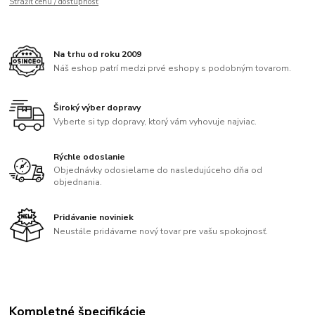
Strážiť cenu / dostupnosť
Na trhu od roku 2009
Náš eshop patrí medzi prvé eshopy s podobným tovarom.
Široký výber dopravy
Vyberte si typ dopravy, ktorý vám vyhovuje najviac.
Rýchle odoslanie
Objednávky odosielame do nasledujúceho dňa od
objednania.
Pridávanie noviniek
Neustále pridávame nový tovar pre vašu spokojnosť.
Kompletné špecifikácie