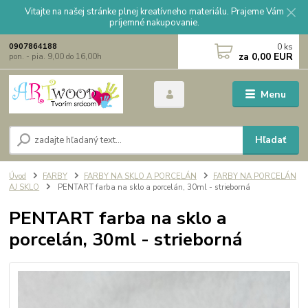
Vitajte na našej stránke plnej kreatívneho materiálu. Prajeme Vám
príjemné nakupovanie.
0
ks
0907864188
za
0,00 EUR
pon. - pia. 9,00 do 16,00h
Menu
Hľadať
Úvod
FARBY
FARBY NA SKLO A PORCELÁN
FARBY NA PORCELÁN
AJ SKLO
PENTART farba na sklo a porcelán, 30ml - strieborná
PENTART farba na sklo a
porcelán, 30ml - strieborná