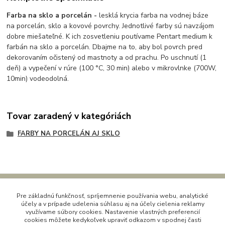
Farba na sklo a porcelán -
lesklá krycia farba na vodnej báze
na porcelán, sklo a kovové povrchy. Jednotlivé farby sú navzájom
dobre miešateľné. K ich zosvetleniu poutívame Pentart medium k
farbán na sklo a porcelán. Dbajme na to, aby bol povrch pred
dekorovaním očistený od mastnoty a od prachu. Po uschnutí (1
deň) a vypečení v rúre (100 °C, 30 min) alebo v mikrovlnke (700W,
10min) vodeodolná.
Tovar zaradený v kategóriách
FARBY NA PORCELÁN AJ SKLO
Pre základnú funkčnosť, spríjemnenie používania webu, analytické
Kontaktné údaje
účely a v prípade udelenia súhlasu aj na účely cielenia reklamy
využívame súbory cookies. Nastavenie vlastných preferencií
cookies môžete kedykoľvek upraviť odkazom v spodnej časti
Kornélia