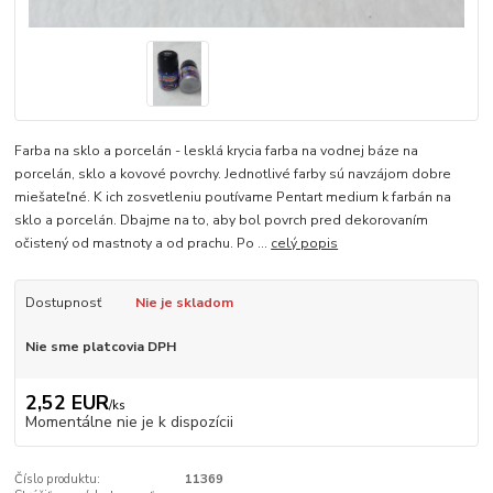
Farba na sklo a porcelán - lesklá krycia farba na vodnej báze na
porcelán, sklo a kovové povrchy. Jednotlivé farby sú navzájom dobre
miešateľné. K ich zosvetleniu poutívame Pentart medium k farbán na
sklo a porcelán. Dbajme na to, aby bol povrch pred dekorovaním
očistený od mastnoty a od prachu. Po ...
celý popis
Dostupnosť
Nie je skladom
Nie sme platcovia DPH
2,52 EUR
/
ks
Momentálne nie je k dispozícii
Číslo produktu:
11369