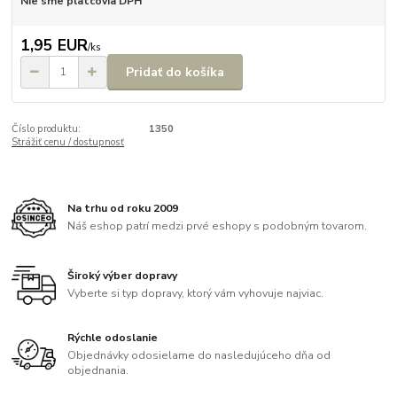
Nie sme platcovia DPH
1,95 EUR
/
ks
Pridať do košíka
Číslo produktu:
1350
Strážiť cenu / dostupnosť
Na trhu od roku 2009
Náš eshop patrí medzi prvé eshopy s podobným tovarom.
Široký výber dopravy
Vyberte si typ dopravy, ktorý vám vyhovuje najviac.
Rýchle odoslanie
Objednávky odosielame do nasledujúceho dňa od
objednania.