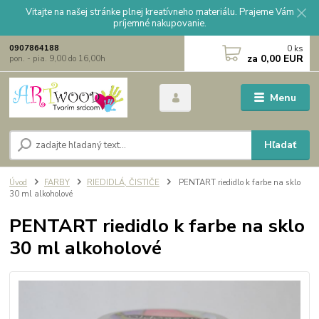
Vitajte na našej stránke plnej kreatívneho materiálu. Prajeme Vám
príjemné nakupovanie.
0
ks
0907864188
za
0,00 EUR
pon. - pia. 9,00 do 16,00h
Menu
Hľadať
Úvod
FARBY
RIEDIDLÁ, ČISTIČE
PENTART riedidlo k farbe na sklo
30 ml alkoholové
PENTART riedidlo k farbe na sklo
30 ml alkoholové