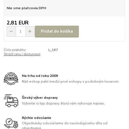
Nie sme platcovia DPH
2,81 EUR
Pridať do košíka
Číslo produktu:
L_167
Strážiť cenu / dostupnosť
Na trhu od roku 2009
Náš eshop patrí medzi prvé eshopy s podobným tovarom.
Široký výber dopravy
Vyberte si typ dopravy, ktorý vám vyhovuje najviac.
Rýchle odoslanie
Objednávky odosielame do nasledujúceho dňa od
objednania.