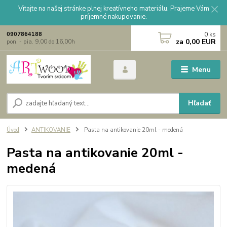
Vitajte na našej stránke plnej kreatívneho materiálu. Prajeme Vám
príjemné nakupovanie.
0
ks
0907864188
za
0,00 EUR
pon. - pia. 9,00 do 16,00h
Menu
Hľadať
Úvod
ANTIKOVANIE
Pasta na antikovanie 20ml - medená
Pasta na antikovanie 20ml -
medená