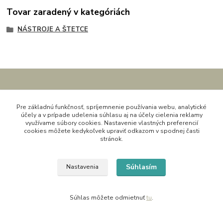
Tovar zaradený v kategóriách
NÁSTROJE A ŠTETCE
Kontaktné údaje
Pre základnú funkčnosť, spríjemnenie používania webu, analytické
účely a v prípade udelenia súhlasu aj na účely cielenia reklamy
Kornélia
využívame súbory cookies. Nastavenie vlastných preferencií
0907864188
cookies môžete kedykoľvek upraviť odkazom v spodnej časti
stránok.
pon. - pia. 9,00 do 16,00h
artwood.nelly@gmail.com
Súhlasím
Nastavenia
Súhlas môžete odmietnuť
tu
.