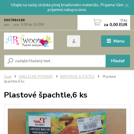
Vitajte na našej stránke plnej kreatívneho materiálu. Prajeme Vám
príjemné nakupovanie.
0
ks
0907864188
za
0,00 EUR
pon. - pia. 9,00 do 16,00h
Menu
Hľadať
Úvod
UMELECKÉ POTREBY
NÁSTROJE A ŠTETCE
Plastové
špachtle,6 ks
Plastové špachtle,6 ks