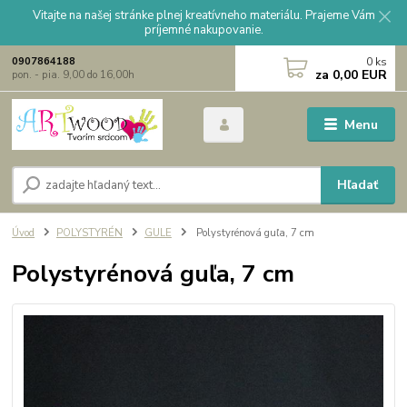
Vitajte na našej stránke plnej kreatívneho materiálu. Prajeme Vám
príjemné nakupovanie.
0
ks
0907864188
za
0,00 EUR
pon. - pia. 9,00 do 16,00h
Menu
Hľadať
Úvod
POLYSTYRÉN
GULE
Polystyrénová guľa, 7 cm
Polystyrénová guľa, 7 cm