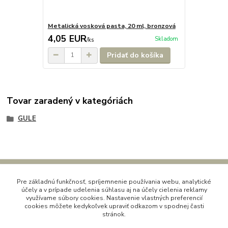
Metalická vosková pasta, 20 ml, bronzová
4,05 EUR
Skladom
/
ks
Pridať do košíka
Tovar zaradený v kategóriách
GULE
Pre základnú funkčnosť, spríjemnenie používania webu, analytické
Kontaktné údaje
účely a v prípade udelenia súhlasu aj na účely cielenia reklamy
využívame súbory cookies. Nastavenie vlastných preferencií
cookies môžete kedykoľvek upraviť odkazom v spodnej časti
Kornélia
stránok.
0907864188