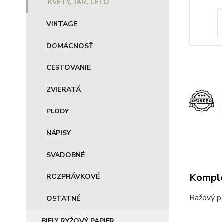
KVETY, JAR, LETO
VINTAGE
DOMÁCNOSŤ
CESTOVANIE
ZVIERATÁ
PLODY
NÁPISY
SVADOBNÉ
Komple
ROZPRÁVKOVÉ
Ražový p
OSTATNÉ
BIELY RYŽOVÝ PAPIER