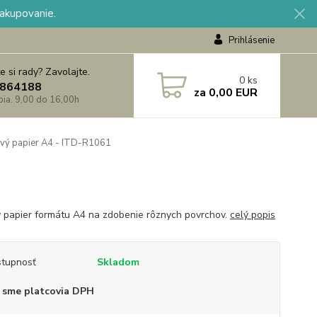
nakupovanie.
Prihlásenie
e si rady? Zavolajte.
0
ks
864188
za
0,00 EUR
 pia. 9,00 do 16,00h
vý papier A4 - ITD-R1061
 papier formátu A4 na zdobenie rôznych povrchov.
celý popis
tupnosť
Skladom
 sme platcovia DPH