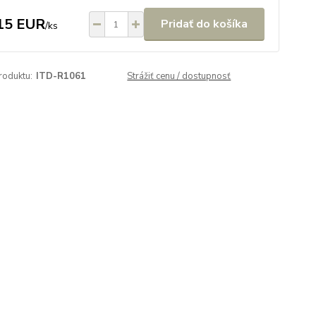
15 EUR
Pridať do košíka
/
ks
roduktu:
ITD-R1061
Strážiť cenu / dostupnosť