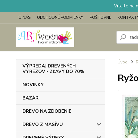
Vitajte na 
O NÁS
OBCHODNÉ PODMIENKY
POŠTOVNÉ
KONTAKT
Úvod
VÝPREDAJ DREVENÝCH
VÝREZOV - ZĽAVY DO 70%
Ryžo
NOVINKY
BAZÁR
DREVO NA ZDOBENIE
DREVO Z MASÍVU
DREVENÉ VÝREZY