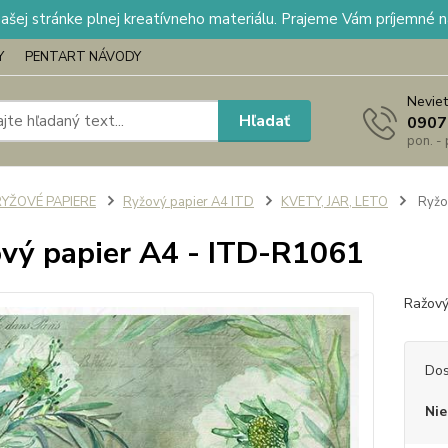
našej stránke plnej kreatívneho materiálu. Prajeme Vám príjemné 
Y
PENTART NÁVODY
Neviet
Hľadať
0907
pon. -
RYŽOVÉ PAPIERE
Ryžový papier A4 ITD
KVETY, JAR, LETO
Ryžo
vý papier A4 - ITD-R1061
Ražový
Dos
Nie