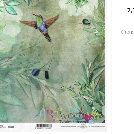
2,
Číslo p