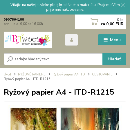
Vitajte na našej stránke plnej kreatívneho materiálu. Prajeme Vám
príjemné nakupovanie.
0
ks
0907864188
za
0,00 EUR
pon. - pia. 9,00 do 16,00h
Menu
Hľadať
Úvod
RYŽOVÉ PAPIERE
Ryžový papier A4 ITD
CESTOVANIE
Ryžový papier A4 - ITD-R1215
Ryžový papier A4 - ITD-R1215