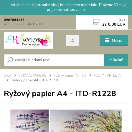
Vitajte na našej stránke plnej kreatívneho materiálu. Prajeme Vám
príjemné nakupovanie.
0
ks
0907864188
za
0,00 EUR
pon. - pia. 9,00 do 16,00h
Menu
Hľadať
Úvod
RYŽOVÉ PAPIERE
Ryžový papier A4 ITD
KVETY, JAR, LETO
Ryžový papier A4 - ITD-R1228
Ryžový papier A4 - ITD-R1228