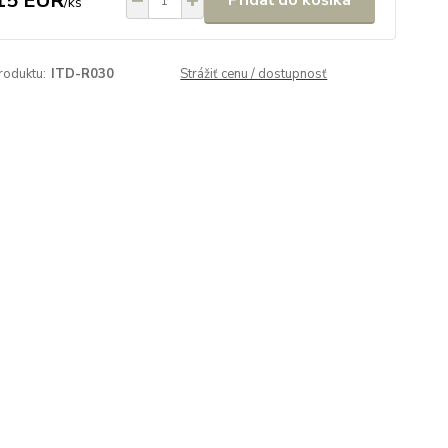
15 EUR
Pridať do košíka
/
ks
roduktu:
ITD-R030
Strážiť cenu / dostupnosť