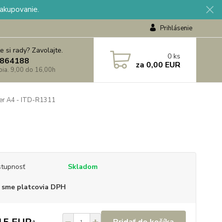
nakupovanie.
Prihlásenie
e si rady? Zavolajte.
0
ks
864188
za
0,00 EUR
 pia. 9,00 do 16,00h
er A4 - ITD-R1311
tupnosť
Skladom
 sme platcovia DPH