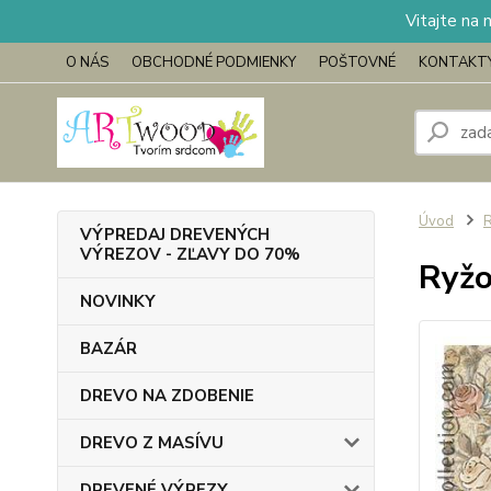
Vitajte na 
O NÁS
OBCHODNÉ PODMIENKY
POŠTOVNÉ
KONTAKT
Úvod
VÝPREDAJ DREVENÝCH
VÝREZOV - ZĽAVY DO 70%
Ryžo
NOVINKY
BAZÁR
DREVO NA ZDOBENIE
DREVO Z MASÍVU
DREVENÉ VÝREZY