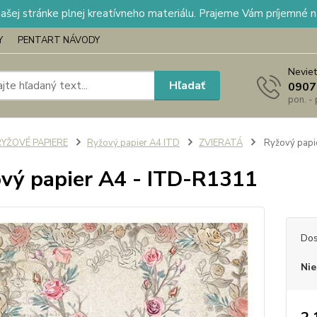
našej stránke plnej kreatívneho materiálu. Prajeme Vám príjemné 
Y
PENTART NÁVODY
Neviet
Hľadať
0907
pon. -
RYŽOVÉ PAPIERE
Ryžový papier A4 ITD
ZVIERATÁ
Ryžový papi
vý papier A4 - ITD-R1311
Dos
Nie