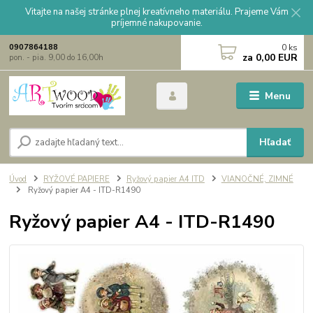
Vitajte na našej stránke plnej kreatívneho materiálu. Prajeme Vám
príjemné nakupovanie.
0
ks
0907864188
za
0,00 EUR
pon. - pia. 9,00 do 16,00h
Menu
Hľadať
Úvod
RYŽOVÉ PAPIERE
Ryžový papier A4 ITD
VIANOČNÉ, ZIMNÉ
Ryžový papier A4 - ITD-R1490
Ryžový papier A4 - ITD-R1490