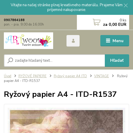
Vitajte na našej stránke plnej kreatívneho materiálu. Prajeme Vám
príjemné nakupovanie.
0
ks
0907864188
za
0,00 EUR
pon. - pia. 9,00 do 16,00h
Menu
Hľadať
Úvod
RYŽOVÉ PAPIERE
Ryžový papier A4 ITD
VINTAGE
Ryžový
papier A4 - ITD-R1537
Ryžový papier A4 - ITD-R1537