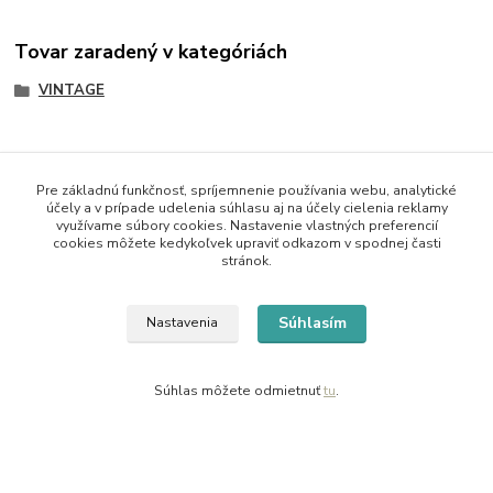
Tovar zaradený v kategóriách
VINTAGE
Pre základnú funkčnosť, spríjemnenie používania webu, analytické
účely a v prípade udelenia súhlasu aj na účely cielenia reklamy
využívame súbory cookies. Nastavenie vlastných preferencií
Kontaktné údaje
cookies môžete kedykoľvek upraviť odkazom v spodnej časti
stránok.
Kornélia
0907864188
Súhlasím
Nastavenia
pon. - pia. 9,00 do 16,00h
artwood.nelly@gmail.com
Súhlas môžete odmietnuť
tu
.