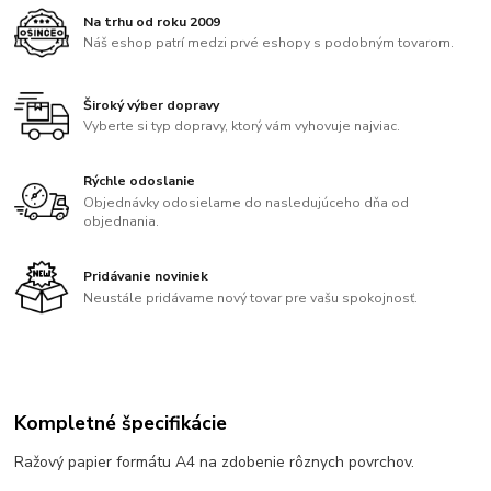
Na trhu od roku 2009
Náš eshop patrí medzi prvé eshopy s podobným tovarom.
Široký výber dopravy
Vyberte si typ dopravy, ktorý vám vyhovuje najviac.
Rýchle odoslanie
Objednávky odosielame do nasledujúceho dňa od
objednania.
Pridávanie noviniek
Neustále pridávame nový tovar pre vašu spokojnosť.
Kompletné špecifikácie
Ražový papier formátu A4 na zdobenie rôznych povrchov.