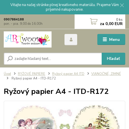
Vitajte na našej stránke plnej kreatívneho materiálu. Prajeme Vám
príjemné nakupovanie.
0
ks
0907864188
za
0,00 EUR
pon. - pia. 9,00 do 16,00h
Menu
Hľadať
Úvod
RYŽOVÉ PAPIERE
Ryžový papier A4 ITD
VIANOČNÉ, ZIMNÉ
Ryžový papier A4 - ITD-R172
Ryžový papier A4 - ITD-R172