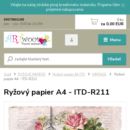
Vitajte na našej stránke plnej kreatívneho materiálu. Prajeme Vám
príjemné nakupovanie.
0
ks
0907864188
za
0,00 EUR
pon. - pia. 9,00 do 16,00h
Menu
Hľadať
Úvod
RYŽOVÉ PAPIERE
Ryžový papier A4 ITD
VINTAGE
Ryžový
papier A4 - ITD-R211
Ryžový papier A4 - ITD-R211