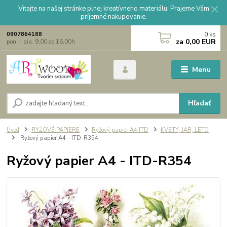
Vitajte na našej stránke plnej kreatívneho materiálu. Prajeme Vám
príjemné nakupovanie.
0
ks
0907864188
za
0,00 EUR
pon. - pia. 9,00 do 16,00h
Menu
Hľadať
Úvod
RYŽOVÉ PAPIERE
Ryžový papier A4 ITD
KVETY, JAR, LETO
Ryžový papier A4 - ITD-R354
Ryžový papier A4 - ITD-R354