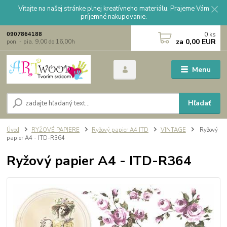
Vitajte na našej stránke plnej kreatívneho materiálu. Prajeme Vám
príjemné nakupovanie.
0
ks
0907864188
za
0,00 EUR
pon. - pia. 9,00 do 16,00h
Menu
Hľadať
Úvod
RYŽOVÉ PAPIERE
Ryžový papier A4 ITD
VINTAGE
Ryžový
papier A4 - ITD-R364
Ryžový papier A4 - ITD-R364