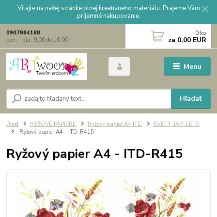
Vitajte na našej stránke plnej kreatívneho materiálu. Prajeme Vám
príjemné nakupovanie.
0
ks
0907864188
za
0,00 EUR
pon. - pia. 9,00 do 16,00h
Menu
Hľadať
Úvod
RYŽOVÉ PAPIERE
Ryžový papier A4 ITD
KVETY, JAR, LETO
Ryžový papier A4 - ITD-R415
Ryžový papier A4 - ITD-R415