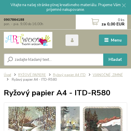
Vitajte na našej stránke plnej kreatívneho materiálu. Prajeme Vám
príjemné nakupovanie.
0
ks
0907864188
za
0,00 EUR
pon. - pia. 9,00 do 16,00h
Menu
Hľadať
Úvod
RYŽOVÉ PAPIERE
Ryžový papier A4 ITD
VIANOČNÉ, ZIMNÉ
Ryžový papier A4 - ITD-R580
Ryžový papier A4 - ITD-R580