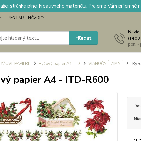
našej stránke plnej kreatívneho materiálu. Prajeme Vám príjemné 
Y
PENTART NÁVODY
Neviet
Hľadať
0907
pon. -
RYŽOVÉ PAPIERE
Ryžový papier A4 ITD
VIANOČNÉ, ZIMNÉ
Ryžo
vý papier A4 - ITD-R600
Dos
Nie