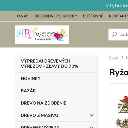
Vitajte na 
O NÁS
OBCHODNÉ PODMIENKY
POŠTOVNÉ
KONTAKT
Úvod
VÝPREDAJ DREVENÝCH
VÝREZOV - ZĽAVY DO 70%
Ryžo
NOVINKY
BAZÁR
DREVO NA ZDOBENIE
DREVO Z MASÍVU
DREVENÉ VÝREZY