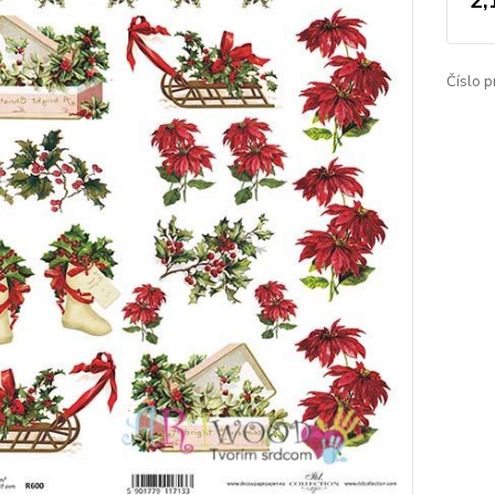
2,
Číslo p