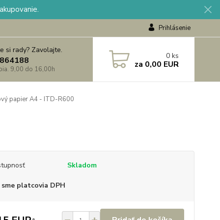
nakupovanie.
Prihlásenie
e si rady? Zavolajte.
0
ks
864188
za
0,00 EUR
 pia. 9,00 do 16,00h
vý papier A4 - ITD-R600
tupnosť
Skladom
 sme platcovia DPH