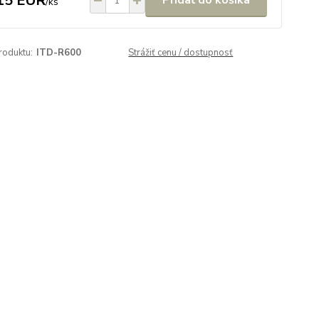
15 EUR
Pridať do košíka
/
ks
roduktu:
ITD-R600
Strážiť cenu / dostupnosť