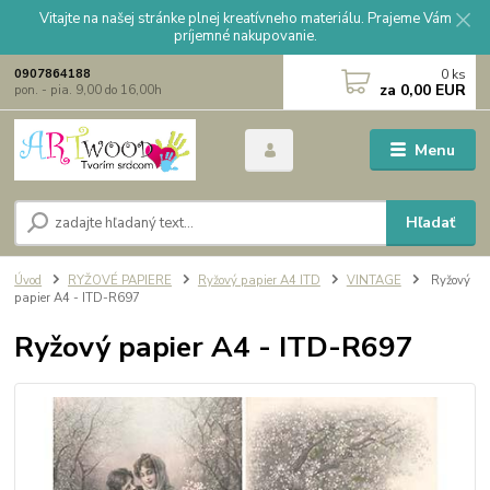
Vitajte na našej stránke plnej kreatívneho materiálu. Prajeme Vám
príjemné nakupovanie.
0
ks
0907864188
za
0,00 EUR
pon. - pia. 9,00 do 16,00h
Menu
Hľadať
Úvod
RYŽOVÉ PAPIERE
Ryžový papier A4 ITD
VINTAGE
Ryžový
papier A4 - ITD-R697
Ryžový papier A4 - ITD-R697