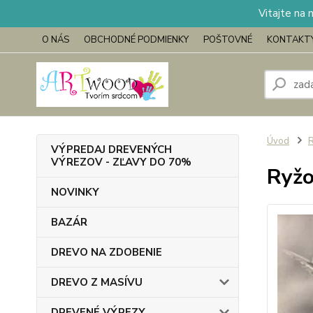
Vitajte na 
O NÁS
OBCHODNÉ PODMIENKY
POŠTOVNÉ
KONTAKT
Úvod
VÝPREDAJ DREVENÝCH
VÝREZOV - ZĽAVY DO 70%
Ryžo
NOVINKY
BAZÁR
DREVO NA ZDOBENIE
DREVO Z MASÍVU
DREVENÉ VÝREZY