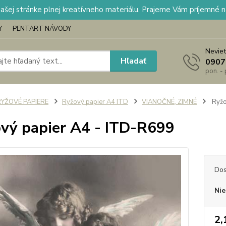
našej stránke plnej kreatívneho materiálu. Prajeme Vám príjemné 
Y
PENTART NÁVODY
Neviet
Hľadať
0907
pon. -
RYŽOVÉ PAPIERE
Ryžový papier A4 ITD
VIANOČNÉ, ZIMNÉ
Ryžo
vý papier A4 - ITD-R699
Dos
Nie
2,