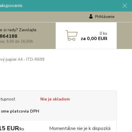
nakupovanie.
Prihlásenie
e si rady? Zavolajte.
0
ks
864188
za
0,00 EUR
 pia. 9,00 do 16,00h
vý papier A4 - ITD-R699
tupnosť
Nie je skladom
 sme platcovia DPH
15 EUR
Momentálne nie je k dispozícii
/
ks