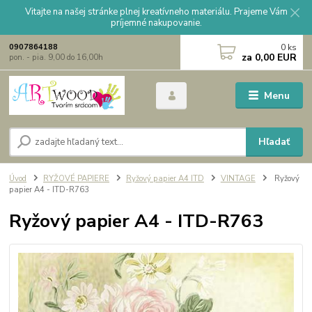
Vitajte na našej stránke plnej kreatívneho materiálu. Prajeme Vám
príjemné nakupovanie.
0
ks
0907864188
za
0,00 EUR
pon. - pia. 9,00 do 16,00h
Menu
Hľadať
Úvod
RYŽOVÉ PAPIERE
Ryžový papier A4 ITD
VINTAGE
Ryžový
papier A4 - ITD-R763
Ryžový papier A4 - ITD-R763