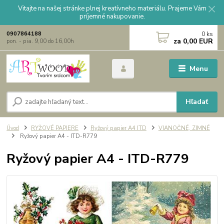
Vitajte na našej stránke plnej kreatívneho materiálu. Prajeme Vám
príjemné nakupovanie.
0
ks
0907864188
za
0,00 EUR
pon. - pia. 9,00 do 16,00h
Menu
Hľadať
Úvod
RYŽOVÉ PAPIERE
Ryžový papier A4 ITD
VIANOČNÉ, ZIMNÉ
Ryžový papier A4 - ITD-R779
Ryžový papier A4 - ITD-R779