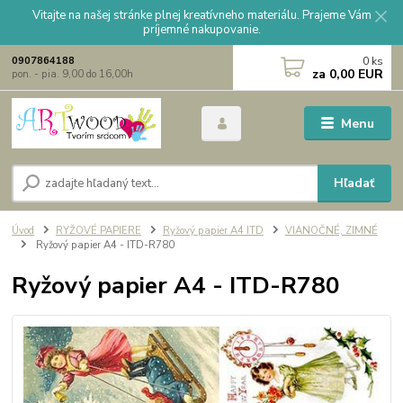
Vitajte na našej stránke plnej kreatívneho materiálu. Prajeme Vám
príjemné nakupovanie.
0
ks
0907864188
za
0,00 EUR
pon. - pia. 9,00 do 16,00h
Menu
Hľadať
Úvod
RYŽOVÉ PAPIERE
Ryžový papier A4 ITD
VIANOČNÉ, ZIMNÉ
Ryžový papier A4 - ITD-R780
Ryžový papier A4 - ITD-R780