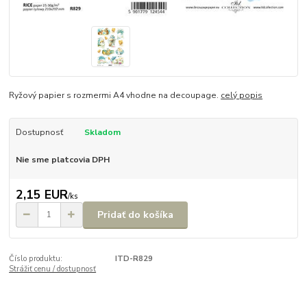
Ryžový papier s rozmermi A4 vhodne na decoupage.
celý popis
Dostupnosť
Skladom
Nie sme platcovia DPH
2,15 EUR
/
ks
Pridať do košíka
Číslo produktu:
ITD-R829
Strážiť cenu / dostupnosť