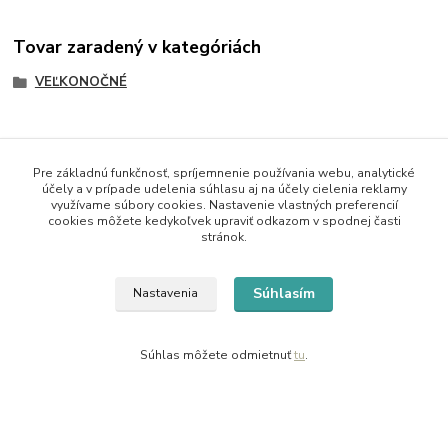
Tovar zaradený v kategóriách
VEĽKONOČNÉ
Pre základnú funkčnosť, spríjemnenie používania webu, analytické
účely a v prípade udelenia súhlasu aj na účely cielenia reklamy
využívame súbory cookies. Nastavenie vlastných preferencií
Kontaktné údaje
cookies môžete kedykoľvek upraviť odkazom v spodnej časti
stránok.
Kornélia
0907864188
Súhlasím
Nastavenia
pon. - pia. 9,00 do 16,00h
artwood.nelly@gmail.com
Súhlas môžete odmietnuť
tu
.