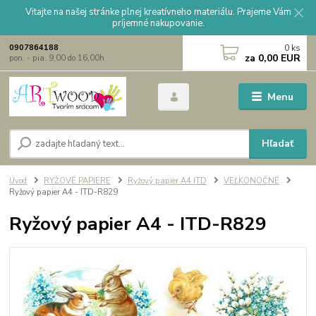
Vitajte na našej stránke plnej kreatívneho materiálu. Prajeme Vám
príjemné nakupovanie.
0
ks
0907864188
za
0,00 EUR
pon. - pia. 9,00 do 16,00h
Menu
Hľadať
Úvod
RYŽOVÉ PAPIERE
Ryžový papier A4 ITD
VEĽKONOČNÉ
Ryžový papier A4 - ITD-R829
Ryžový papier A4 - ITD-R829