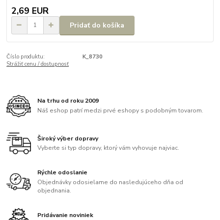
2,69 EUR
Pridať do košíka
Číslo produktu:
K_8730
Strážiť cenu / dostupnosť
Na trhu od roku 2009
Náš eshop patrí medzi prvé eshopy s podobným tovarom.
Široký výber dopravy
Vyberte si typ dopravy, ktorý vám vyhovuje najviac.
Rýchle odoslanie
Objednávky odosielame do nasledujúceho dňa od
objednania.
Pridávanie noviniek