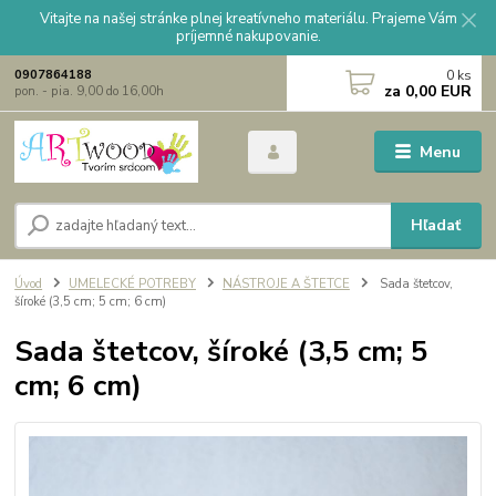
Vitajte na našej stránke plnej kreatívneho materiálu. Prajeme Vám
príjemné nakupovanie.
0
ks
0907864188
za
0,00 EUR
pon. - pia. 9,00 do 16,00h
Menu
Hľadať
Úvod
UMELECKÉ POTREBY
NÁSTROJE A ŠTETCE
Sada štetcov,
šíroké (3,5 cm; 5 cm; 6 cm)
Sada štetcov, šíroké (3,5 cm; 5
cm; 6 cm)