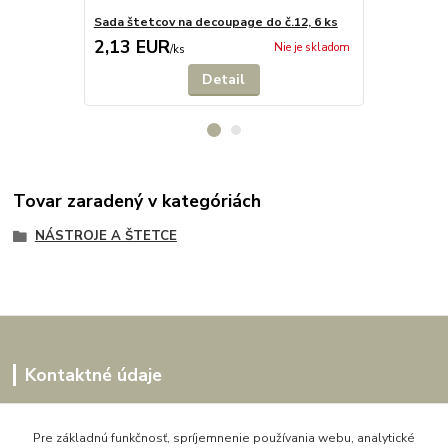
Sada štetcov na decoupage do č.12, 6 ks
Penové štet
2,13 EUR
2,13 EU
Nie je skladom
/
ks
Detail
Tovar zaradený v kategóriách
NÁSTROJE A ŠTETCE
Kontaktné údaje
Kornélia
0907864188
Pre základnú funkčnosť, spríjemnenie používania webu, analytické