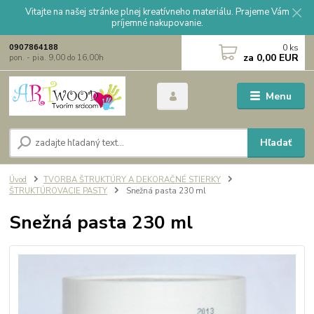
Vitajte na našej stránke plnej kreatívneho materiálu. Prajeme Vám
príjemné nakupovanie.
0
ks
0907864188
za
0,00 EUR
pon. - pia. 9,00 do 16,00h
Menu
Hľadať
Úvod
TVORBA ŠTRUKTÚRY A DEKORAČNÉ STIERKY
ŠTRUKTÚROVACIE PASTY
Snežná pasta 230 ml
Snežná pasta 230 ml