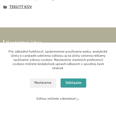
TEKUTÝ KOV
Kontaktné údaje
Pre základnú funkčnosť, spríjemnenie používania webu, analytické
Kornélia
účely a v prípade udelenia súhlasu aj na účely cielenia reklamy
0907864188
využívame súbory cookies. Nastavenie vlastných preferencií
cookies môžete kedykoľvek upraviť odkazom v spodnej časti
pon. - pia. 9,00 do 16,00h
stránok.
artwood.nelly@gmail.com
Súhlasím
Nastavenia
Súhlas môžete odmietnuť
tu
.
Vytvorené na
Eshop-rychlo.sk