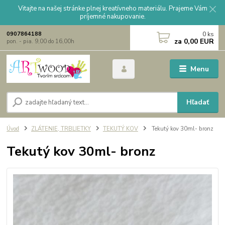
Vitajte na našej stránke plnej kreatívneho materiálu. Prajeme Vám
príjemné nakupovanie.
0
ks
0907864188
za
0,00 EUR
pon. - pia. 9,00 do 16,00h
Menu
Hľadať
Úvod
ZLÁTENIE, TRBLIETKY
TEKUTÝ KOV
Tekutý kov 30ml- bronz
Tekutý kov 30ml- bronz