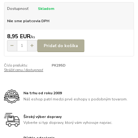
Dostupnosť
Skladom
Nie sme platcovia DPH
8,95 EUR
/
ks
Pridať do košíka
Číslo produktu:
PK295D
Strážiť cenu / dostupnosť
Na trhu od roku 2009
Náš eshop patrí medzi prvé eshopy s podobným tovarom.
Široký výber dopravy
Vyberte si typ dopravy, ktorý vám vyhovuje najviac.