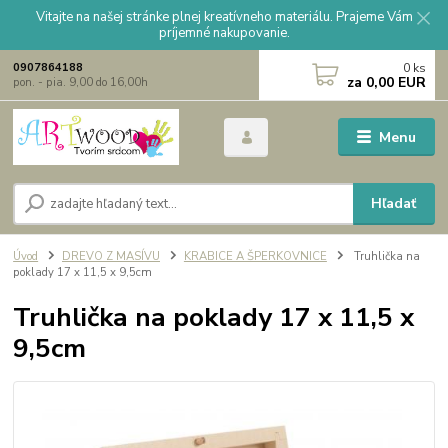
Vitajte na našej stránke plnej kreatívneho materiálu. Prajeme Vám
príjemné nakupovanie.
0
ks
0907864188
za
0,00 EUR
pon. - pia. 9,00 do 16,00h
Menu
Hľadať
Úvod
DREVO Z MASÍVU
KRABICE A ŠPERKOVNICE
Truhlička na
poklady 17 x 11,5 x 9,5cm
Truhlička na poklady 17 x 11,5 x
9,5cm