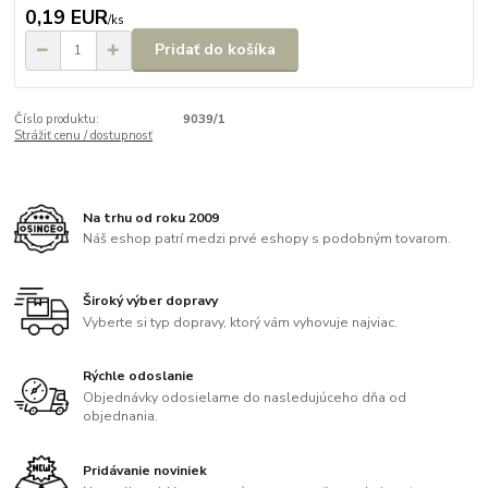
0,19 EUR
/
ks
Pridať do košíka
Číslo produktu:
9039/1
Strážiť cenu / dostupnosť
Na trhu od roku 2009
Náš eshop patrí medzi prvé eshopy s podobným tovarom.
Široký výber dopravy
Vyberte si typ dopravy, ktorý vám vyhovuje najviac.
Rýchle odoslanie
Objednávky odosielame do nasledujúceho dňa od
objednania.
Pridávanie noviniek