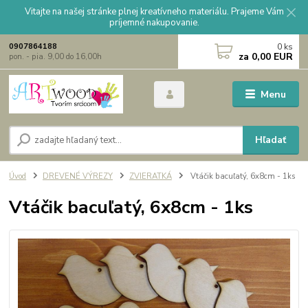
Vitajte na našej stránke plnej kreatívneho materiálu. Prajeme Vám
príjemné nakupovanie.
0
ks
0907864188
za
0,00 EUR
pon. - pia. 9,00 do 16,00h
Menu
Hľadať
Úvod
DREVENÉ VÝREZY
ZVIERATKÁ
Vtáčik bacuľatý, 6x8cm - 1ks
Vtáčik bacuľatý, 6x8cm - 1ks