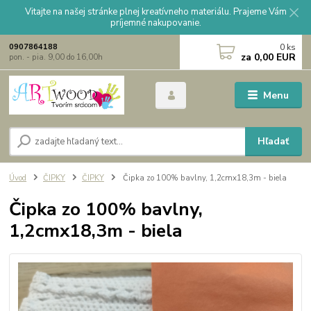
Vitajte na našej stránke plnej kreatívneho materiálu. Prajeme Vám
príjemné nakupovanie.
0
ks
0907864188
za
0,00 EUR
pon. - pia. 9,00 do 16,00h
Menu
Hľadať
Úvod
ČIPKY
ČIPKY
Čipka zo 100% bavlny, 1,2cmx18,3m - biela
Čipka zo 100% bavlny,
1,2cmx18,3m - biela