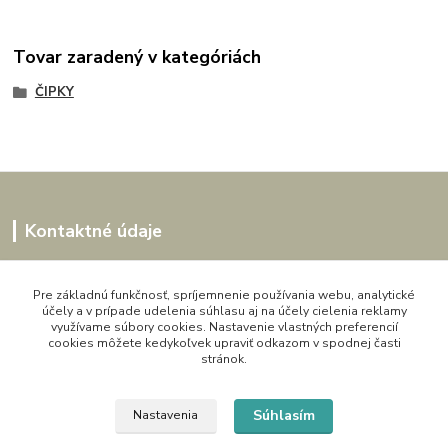
Tovar zaradený v kategóriách
ČIPKY
Kontaktné údaje
Kornélia
0907864188
Pre základnú funkčnosť, spríjemnenie používania webu, analytické
účely a v prípade udelenia súhlasu aj na účely cielenia reklamy
pon. - pia. 9,00 do 16,00h
využívame súbory cookies. Nastavenie vlastných preferencií
cookies môžete kedykoľvek upraviť odkazom v spodnej časti
artwood.nelly@gmail.com
stránok.
Súhlasím
Nastavenia