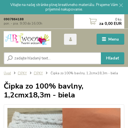
Vitajte na našej stránke plnej kreatívneho materiálu. Prajeme Vám
príjemné nakupovanie.
0
ks
0907864188
za
0,00 EUR
pon. - pia. 9,00 do 16,00h
Menu
Hľadať
Úvod
ČIPKY
ČIPKY
Čipka zo 100% bavlny, 1,2cmx18,3m - biela
Čipka zo 100% bavlny,
1,2cmx18,3m - biela