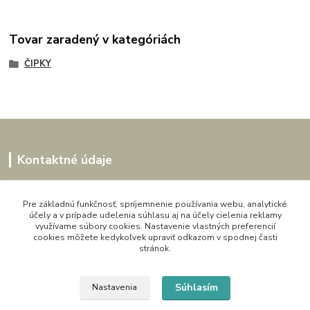
Tovar zaradený v kategóriách
ČIPKY
Kontaktné údaje
Kornélia
0907864188
Pre základnú funkčnosť, spríjemnenie používania webu, analytické
účely a v prípade udelenia súhlasu aj na účely cielenia reklamy
pon. - pia. 9,00 do 16,00h
využívame súbory cookies. Nastavenie vlastných preferencií
cookies môžete kedykoľvek upraviť odkazom v spodnej časti
artwood.nelly@gmail.com
stránok.
Súhlasím
Nastavenia