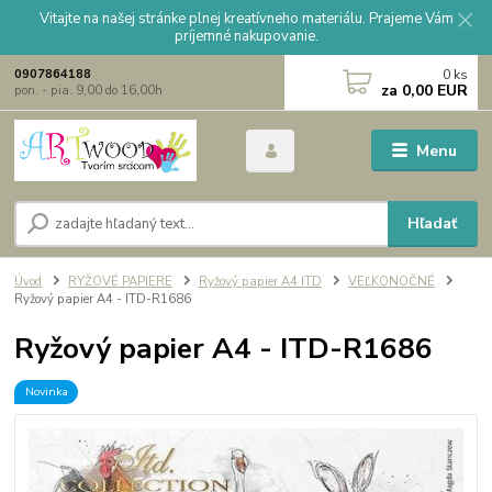
Vitajte na našej stránke plnej kreatívneho materiálu. Prajeme Vám
príjemné nakupovanie.
0
ks
0907864188
za
0,00 EUR
pon. - pia. 9,00 do 16,00h
Menu
Hľadať
Úvod
RYŽOVÉ PAPIERE
Ryžový papier A4 ITD
VEĽKONOČNÉ
Ryžový papier A4 - ITD-R1686
Ryžový papier A4 - ITD-R1686
Novinka