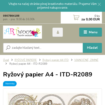
Vitajte na našej stránke plnej kreatívneho materiálu. Prajeme Vám
príjemné nakupovanie.
0
ks
0907864188
za
0,00 EUR
pon. - pia. 9,00 do 16,00h
Menu
Hľadať
Úvod
RYŽOVÉ PAPIERE
Ryžový papier A4 ITD
VIANOČNÉ, ZIMNÉ
Ryžový papier A4 - ITD-R2089
Ryžový papier A4 - ITD-R2089
Novinka