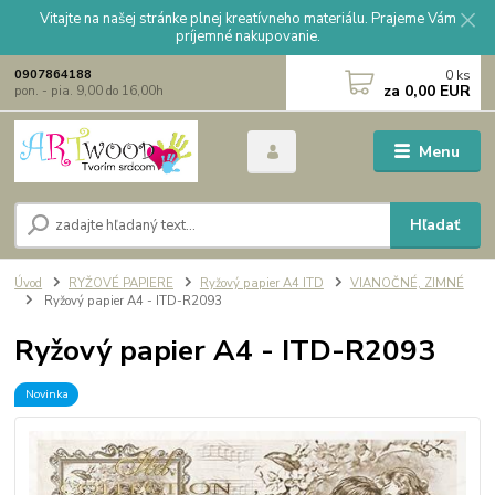
Vitajte na našej stránke plnej kreatívneho materiálu. Prajeme Vám
príjemné nakupovanie.
0
ks
0907864188
za
0,00 EUR
pon. - pia. 9,00 do 16,00h
Menu
Hľadať
Úvod
RYŽOVÉ PAPIERE
Ryžový papier A4 ITD
VIANOČNÉ, ZIMNÉ
Ryžový papier A4 - ITD-R2093
Ryžový papier A4 - ITD-R2093
Novinka