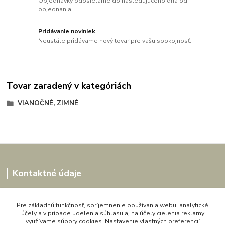
Objednávky odosielame do nasledujúceho dňa od
objednania.
Pridávanie noviniek
Neustále pridávame nový tovar pre vašu spokojnosť.
Tovar zaradený v kategóriách
VIANOČNÉ, ZIMNÉ
Kontaktné údaje
Kornélia
0907864188
Pre základnú funkčnosť, spríjemnenie používania webu, analytické
účely a v prípade udelenia súhlasu aj na účely cielenia reklamy
pon. - pia. 9,00 do 16,00h
využívame súbory cookies. Nastavenie vlastných preferencií