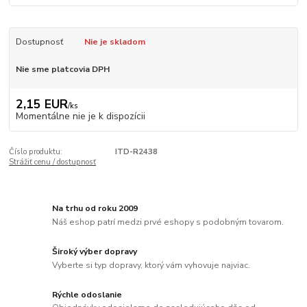
Dostupnosť
Nie je skladom
Nie sme platcovia DPH
2,15 EUR
/
ks
Momentálne nie je k dispozícii
Číslo produktu:
ITD-R2438
Strážiť cenu / dostupnosť
Na trhu od roku 2009
Náš eshop patrí medzi prvé eshopy s podobným tovarom.
Široký výber dopravy
Vyberte si typ dopravy, ktorý vám vyhovuje najviac.
Rýchle odoslanie