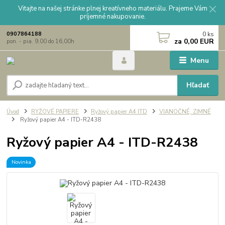
Vitajte na našej stránke plnej kreatívneho materiálu. Prajeme Vám
príjemné nakupovanie.
0
ks
0907864188
za
0,00 EUR
pon. - pia. 9,00 do 16,00h
Menu
Hľadať
Úvod
RYŽOVÉ PAPIERE
Ryžový papier A4 ITD
VIANOČNÉ, ZIMNÉ
Ryžový papier A4 - ITD-R2438
Ryžový papier A4 - ITD-R2438
Novinka